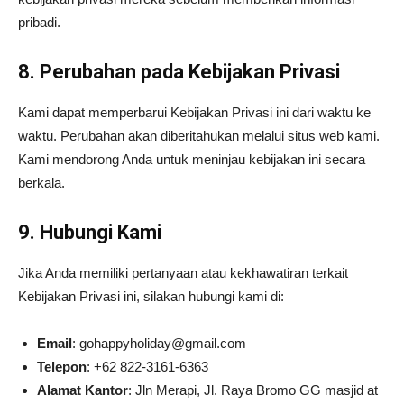
pribadi.
8. Perubahan pada Kebijakan Privasi
Kami dapat memperbarui Kebijakan Privasi ini dari waktu ke
waktu. Perubahan akan diberitahukan melalui situs web kami.
Kami mendorong Anda untuk meninjau kebijakan ini secara
berkala.
9. Hubungi Kami
Jika Anda memiliki pertanyaan atau kekhawatiran terkait
Kebijakan Privasi ini, silakan hubungi kami di:
Email
: gohappyholiday@gmail.com
Telepon
: +62 822-3161-6363
Alamat Kantor
: Jln Merapi, Jl. Raya Bromo GG masjid at