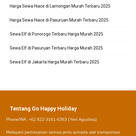
Harga Sewa Hiace di Lamongan Murah Terbaru 2025
Harga Sewa Hiace di Pasuruan Murah Terbaru 2025
Sewa Elf di Ponorogo Terbaru Harga Murah 2025
Sewa Elf di Pasuruan Terbaru Harga Murah 2025
Sewa Elf di Jakarta Harga Murah Terbaru 2025
Tentang Go Happy Holiday
Phone/WA: +62 822-3161-6363 (Yeni Agustina)
Melayani pemesanan semua jenis armada alat transportasi