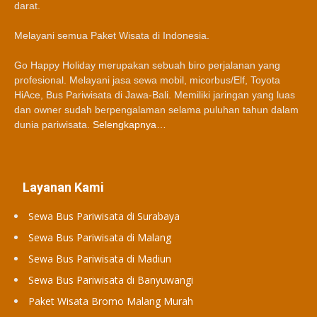
darat.
Melayani semua Paket Wisata di Indonesia.
Go Happy Holiday merupakan sebuah biro perjalanan yang
profesional. Melayani jasa sewa mobil, micorbus/Elf, Toyota
HiAce, Bus Pariwisata di Jawa-Bali. Memiliki jaringan yang luas
dan owner sudah berpengalaman selama puluhan tahun dalam
dunia pariwisata.
Selengkapnya…
Layanan Kami
Sewa Bus Pariwisata di Surabaya
Sewa Bus Pariwisata di Malang
Sewa Bus Pariwisata di Madiun
Sewa Bus Pariwisata di Banyuwangi
Paket Wisata Bromo Malang Murah