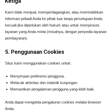
Ketiga
Kami tidak menjual, memperdagangkan, atau memindahkan
informasi pribadi Anda ke pihak luar tanpa persetujuan Anda,
kecuali jika diperlukan oleh hukum atau untuk memproses
layanan yang Anda minta (misalnya, dengan penyedia layanan
pembayaran).
5. Penggunaan Cookies
Situs kami menggunakan cookies untuk:
Menyimpan preferensi pengguna.
Melacak aktivitas dan statistik kunjungan.
Memastikan pengalaman pengguna yang lebih baik.
Anda dapat mengelola pengaturan cookies melalui browser
Anda.