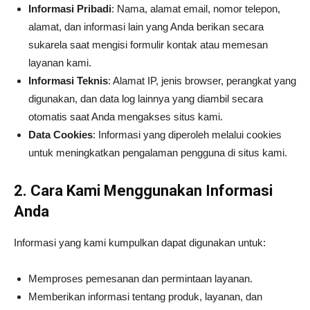
Informasi Pribadi
: Nama, alamat email, nomor telepon,
alamat, dan informasi lain yang Anda berikan secara
sukarela saat mengisi formulir kontak atau memesan
layanan kami.
Informasi Teknis
: Alamat IP, jenis browser, perangkat yang
digunakan, dan data log lainnya yang diambil secara
otomatis saat Anda mengakses situs kami.
Data Cookies
: Informasi yang diperoleh melalui cookies
untuk meningkatkan pengalaman pengguna di situs kami.
2. Cara Kami Menggunakan Informasi
Anda
Informasi yang kami kumpulkan dapat digunakan untuk:
Memproses pemesanan dan permintaan layanan.
Memberikan informasi tentang produk, layanan, dan