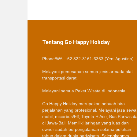
Tentang Go Happy Holiday
Phone/WA: +62 822-3161-6363 (Yeni Agustina)
Melayani pemesanan semua jenis armada alat
transportasi darat.
Melayani semua Paket Wisata di Indonesia.
Go Happy Holiday merupakan sebuah biro
perjalanan yang profesional. Melayani jasa sewa
mobil, micorbus/Elf, Toyota HiAce, Bus Pariwisat
di Jawa-Bali. Memiliki jaringan yang luas dan
owner sudah berpengalaman selama puluhan
tahun dalam dunia pariwisata.
Selengkapnya…