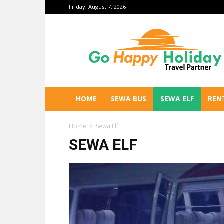
Friday, August 7, 2026
Go
Happy
Holiday
HOME
SEWA BUS
SEWA ELF
REN
Home
Sewa Elf
SEWA ELF