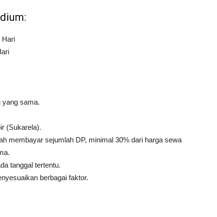
dium:
 Hari
ari
i yang sama.
.
ir (Sukarela).
udah membayar sejumlah DP, minimal 30% dari harga sewa
ma.
a tanggal tertentu.
enyesuaikan berbagai faktor.