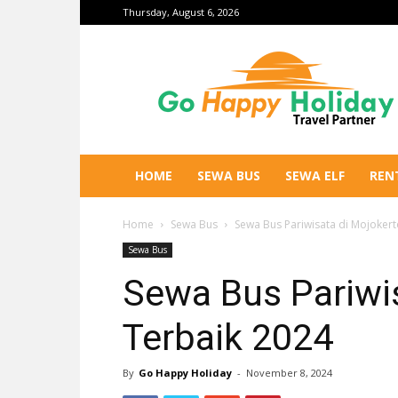
Thursday, August 6, 2026
Go
Happy
Holiday
HOME
SEWA BUS
SEWA ELF
REN
Home
Sewa Bus
Sewa Bus Pariwisata di Mojokert
Sewa Bus
Sewa Bus Pariwi
Terbaik 2024
By
Go Happy Holiday
-
November 8, 2024