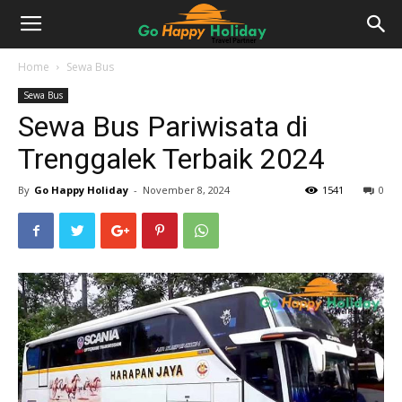
Home
Sewa Bus
Sewa Bus
Sewa Bus Pariwisata di
Trenggalek Terbaik 2024
By
Go Happy Holiday
-
November 8, 2024
1541
0