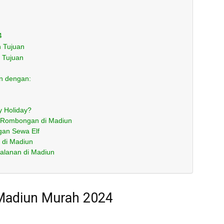
4
n Tujuan
 Tujuan
n dengan:
y Holiday?
n Rombongan di Madiun
gan Sewa Elf
 di Madiun
alanan di Madiun
 Madiun Murah 2024