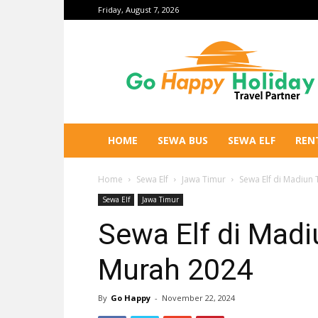
Friday, August 7, 2026
Go
Happy
Holiday
HOME
SEWA BUS
SEWA ELF
REN
Home
Sewa Elf
Jawa Timur
Sewa Elf di Madiun
Sewa Elf
Jawa Timur
Sewa Elf di Madi
Murah 2024
By
Go Happy
-
November 22, 2024