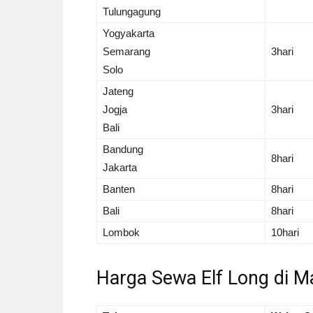
Tulungagung
Yogyakarta
Semarang
3hari
Solo
Jateng
Jogja
3hari
Bali
Bandung
8hari
Jakarta
Banten
8hari
Bali
8hari
Lombok
10hari
Harga Sewa Elf Long di M