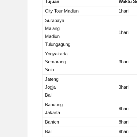
Tujuan
Waktu S
City Tour Madiun
1hari
Surabaya
Malang
1hari
Madiun
Tulungagung
Yogyakarta
Semarang
3hari
Solo
Jateng
Jogja
3hari
Bali
Bandung
8hari
Jakarta
Banten
8hari
Bali
8hari