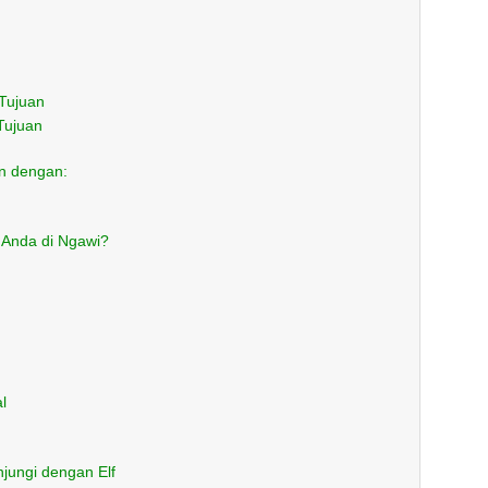
 Tujuan
Tujuan
n dengan:
 Anda di Ngawi?
l
njungi dengan Elf