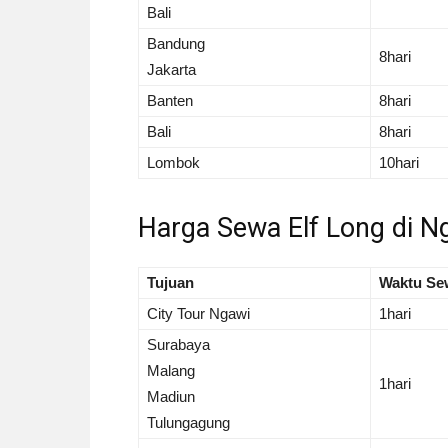
Bali
Bandung
8hari
Jakarta
Banten
8hari
Bali
8hari
Lombok
10hari
Harga Sewa Elf Long di N
Tujuan
Waktu Se
City Tour Ngawi
1hari
Surabaya
Malang
1hari
Madiun
Tulungagung