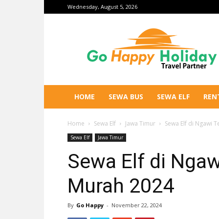
Wednesday, August 5, 2026
Go
Happy
Holiday
HOME
SEWA BUS
SEWA ELF
REN
Home
Sewa Elf
Jawa Timur
Sewa Elf di Ngawi 
Sewa Elf
Jawa Timur
Sewa Elf di Ngaw
Murah 2024
By
Go Happy
-
November 22, 2024