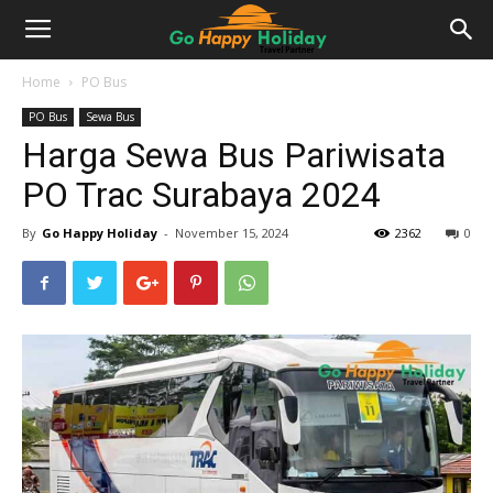
Home
PO Bus
PO Bus
Sewa Bus
Harga Sewa Bus Pariwisata
PO Trac Surabaya 2024
By
Go Happy Holiday
-
November 15, 2024
2362
0